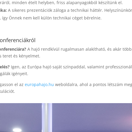
áról, minden ételt helyben, friss alapanyagokból készítünk el.
ika:
A sikeres prezentációk záloga a technikai háttér. Helyszínünkö
, így Önnek nem kell külön technikai céget bérelnie.
onferenciákról
onferenciára?
A hajó rendkívül rugalmasan alakítható, és akár töb
 teret és kényelmet.
elés?
Igen, az Európa hajó saját színpaddal, valamint professzioná
 gálák igényeit.
gasson el az
europahajo.hu
weboldalra, ahol a pontos létszám meg
ulációt.