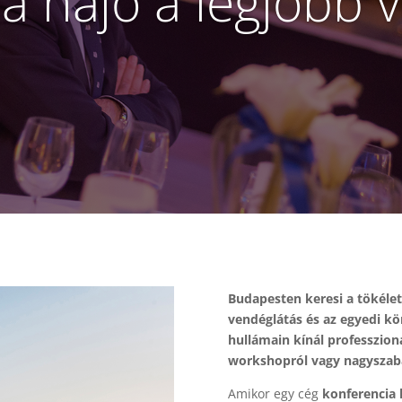
a hajó a legjobb v
Budapesten keresi a tökélete
vendéglátás és az egyedi kö
hullámain kínál professzion
workshopról vagy nagyszab
Amikor egy cég
konferencia 