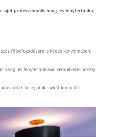
n
saját professzionális hang- és fénytechnika
,
b száz fő befogadására is képes kényelmesen,
lis hang- és fénytechnikával rendelkezik, amely
adása után kollégáink rövid időn belül