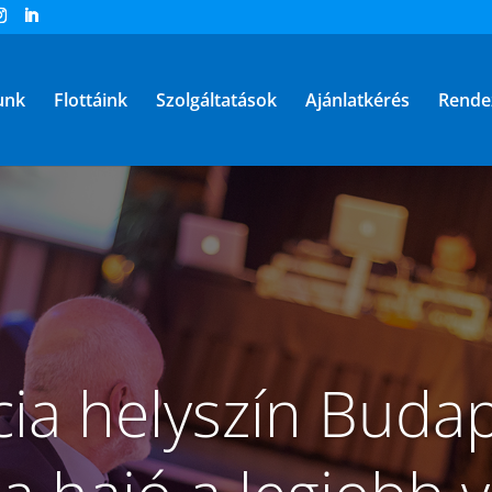
unk
Flottáink
Szolgáltatások
Ajánlatkérés
Rende
ia helyszín Budap