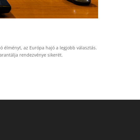
ó élményt, az Európa hajó a legjobb választás.
rantálja rendezvénye sikerét.