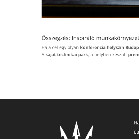
Összegzés: Inspiráló munkakörnyeze
Ha a cél egy olyan
konferencia helyszín Buda
A
saját technikai park
, a helyben készült
prém
Ha
Eu