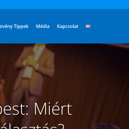
zvény Tippek
Média
Kapcsolat
est: Miért