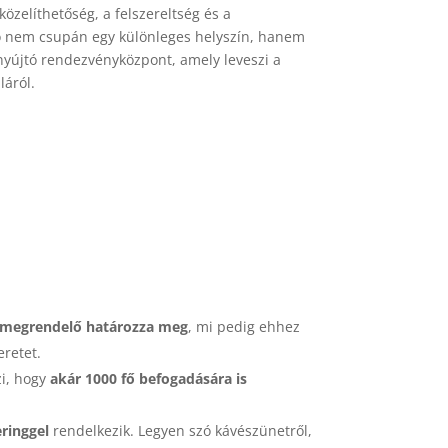
zelíthetőség, a felszereltség és a
ó nem csupán egy különleges helyszín, hanem
 nyújtó rendezvényközpont, amely leveszi a
láról.
 megrendelő határozza meg
, mi pedig ehhez
eretet.
zi, hogy
akár 1000 fő befogadására is
eringgel
rendelkezik. Legyen szó kávészünetről,