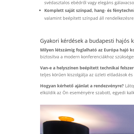
svédasztalos ebédről vagy elegáns gálavacsor
Komplett saját színpad, hang- és fénytechn
valamint beépített színpad áll rendelkezésre
Gyakori kérdések a budapesti hajós k
Milyen létszámig foglalható az Európa hajó k
biztosítva a modern konferenciákhoz szükséges
Van-e a helyszínen beépített technikai felszer
teljes körűen kiszolgálja az üzleti előadások és
Hogyan kérhető ajánlat a rendezvényre?
Láto
elküldik az Ön eseményére szabott, egyedi kalk