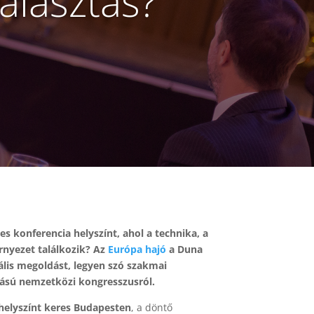
álasztás?
s konferencia helyszínt, ahol a technika, a
rnyezet találkozik? Az
Európa hajó
a Duna
ális megoldást, legyen szó szakmai
ású nemzetközi kongresszusról.
helyszínt keres Budapesten
, a döntő