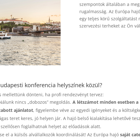
szempontok általában a megkö
rugalmasság. Az Európa haj
egy teljes körű szolgáltatást
szervezési terheket az Ön vál
budapesti konferencia helyszínek közül?
 mellettünk dönteni, ha profi rendezvényt tervez:
Nálunk nincs „dobozos” megoldás.
A létszámot minden esetben a
abott ajánlatot
, figyelembe véve az egyedi igényeket és a költségk
ágas teret keres, jó helyen jár. A hajó belső kialakítása lehetővé tes
szellősen foglalhatnak helyet az előadások alatt.
tse el a külsős alvállalkozók koordinálását! Az Európa hajó
saját cat