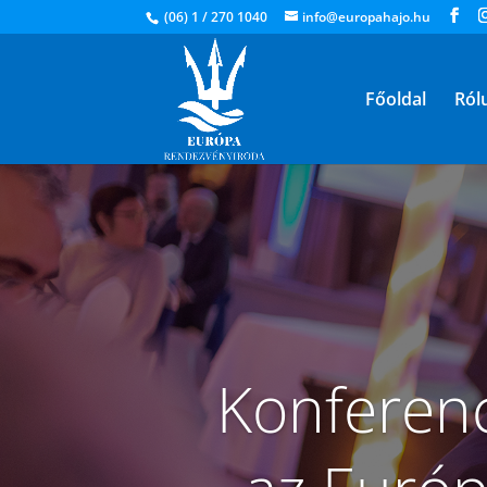
(06) 1 / 270 1040
info@europahajo.hu
Főoldal
Ról
Konferenc