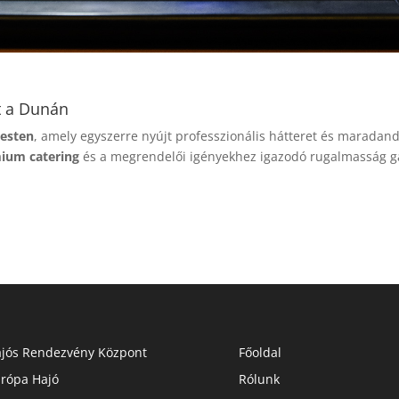
t a Dunán
pesten
, amely egyszerre nyújt professzionális hátteret és maradand
ium catering
és a megrendelői igényekhez igazodó rugalmasság ga
jós Rendezvény Központ
Főoldal
rópa Hajó
Rólunk