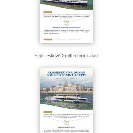
Hajós esküvő 2 millió forint alatt