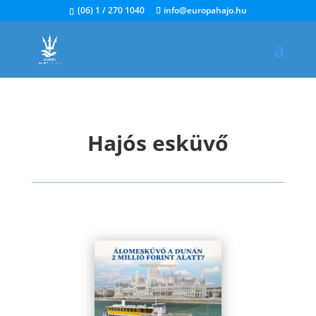
(06) 1 / 270 1040
info@europahajo.hu
Hajós esküvő